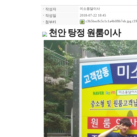
ㆍ
작성자
미소용달이사
ㆍ
작성일
2018-07-22 18:45
c3b5bec8c5c1c1a4bff8b7eb.jpg
(19
ㆍ
첨부#1
천안 탕정 원룸이사