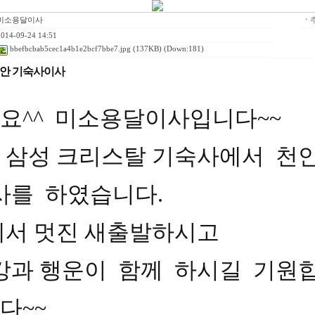
미소용달이사
ㆍ
014-09-24 14:51
bbefbcbab5cec1a4b1e2bcf7bbe7.jpg
(137KB) (Down:181)
안 기숙사이사
요^^ 미소용달이사입니다~~
 삼성 크리스탈 기숙사에서 천
사를 하였습니다.
에서 멋진 새출발하시고
강과 행운이 함께 하시길 기원합
다~~