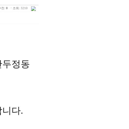
추천:
0
ㆍ
조회: 3210
안두정동
니다.