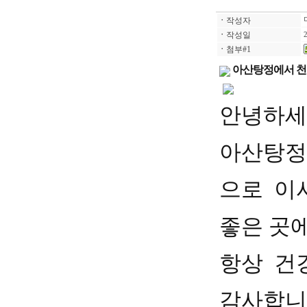
ㆍ
작성자
ㆍ
작성일
2
ㆍ
첨부#1
아산탕정에서 천
안녕하세
아산탕정
으로 이
좋은 곳
항상
건
감사합니