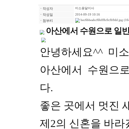
ㆍ
작성자
미소용달이사
ㆍ
작성일
2014-09-19 10:16
bec6bbeabcf6bff8c0cfb9dd.jpg
(16
ㆍ
첨부#1
아산에서 수원으로 일
안녕하세요^^ 미
아산에서 수원으로
다.
좋은 곳에서 멋진
제2의 신혼을 바라